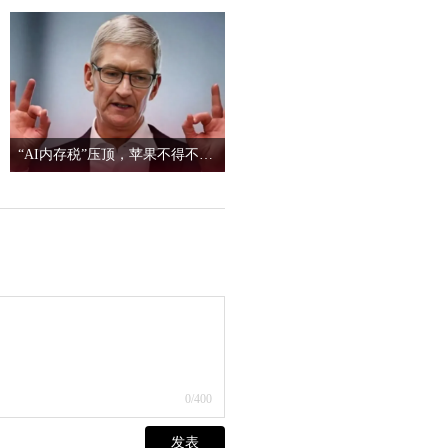
“AI内存税”压顶，苹果不得不向中国存储低头？
0
/400
发表