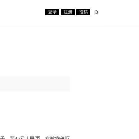
登录
注册
投稿
子，要45元人民币。在被物价吓