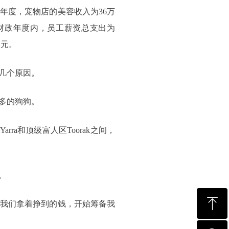
政年度，宠物店的美容收入为36万
财政年度内，员工薪资总支出为
澳元。
下几个原因。
多的狗狗。
rra和顶级富人区Toorak之间，
。
ꁸ
。我们拿着挣到的钱，开始筹备我