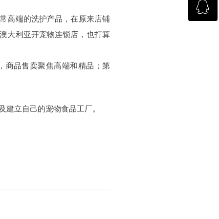
ꁗ
回到顶部
非常高端的洗护产品，在原来店铺
在澳大利亚开宠物连锁店，也打算
杂志咨询
一，商品售卖聚焦高端和精品；第
及建立自己的宠物食品工厂。
。