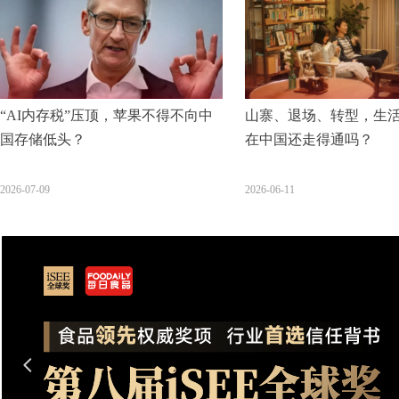
“AI内存税”压顶，苹果不得不向中
山寨、退场、转型，生
国存储低头？
在中国还走得通吗？
2026-07-09
2026-06-11
넳