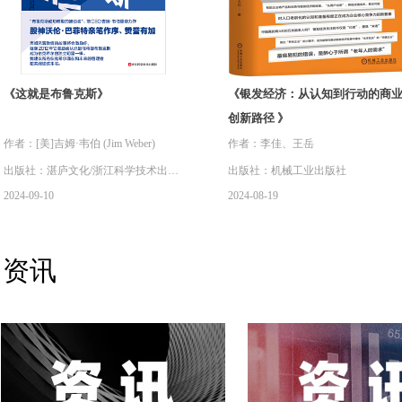
《这就是布鲁克斯》
《银发经济：从认知到行动的商
创新路径 》
作者：[美]吉姆·韦伯 (Jim Weber)
作者：李佳、王岳
出版社：湛庐文化/浙江科学技术出版
出版社：机械工业出版社
2024-09-10
2024-08-19
社
资讯